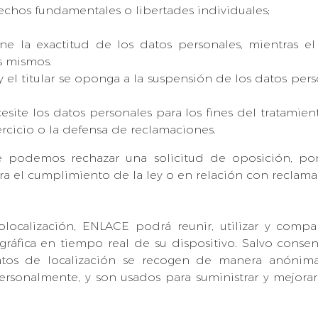
echos fundamentales o libertades individuales;
ne la exactitud de los datos personales, mientras e
os mismos.
 y el titular se oponga a la suspensión de los datos perso
site los datos personales para los fines del tratamiento
jercicio o la defensa de reclamaciones.
 podemos rechazar una solicitud de oposición, po
ra el cumplimiento de la ley o en relación con reclama
olocalización, ENLACE podrá reunir, utilizar y compa
ráfica en tiempo real de su dispositivo. Salvo conse
 datos de localización se recogen de manera anón
 personalmente, y son usados para suministrar y mejora